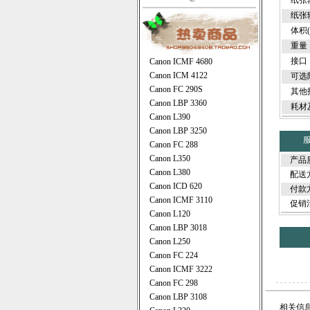
纸张输
纸张
体积(W
重量
接口
Canon ICMF 4680
Canon ICM 4122
可选
Canon FC 290S
其他
Canon LBP 3360
耗材及
Canon L390
Canon LBP 3250
Canon FC 288
Canon L350
产品
Canon L380
配送
Canon ICD 620
付款
Canon ICMF 3110
促销
Canon L120
Canon LBP 3018
Canon L250
Canon FC 224
Canon ICMF 3222
Canon FC 298
Canon LBP 3108
相关信