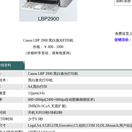
加粉/加墨
免费送货上
促销活动：
Canon LBP 2900 黑白激光打印机
价格：￥ 800 - 1000
（价格时常变动，请来电查询）
详细资料
：
Canon LBP 2900 黑白激光打印机
技术：
黑白激光打印机
：
A4,黑白打印
速度
12ppm(A4)
率
600×600dpi(2400×600dpi自动图像精细技术)
2MB(Hi-SCoA,无需扩展)
时间
开机大约10秒/待机0秒
打印时间
少于9.3秒
尺寸
Legal,A4,A5,B5,LTR,Executive,C5,信封,COM 10,DL,Monarch,用户