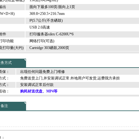
入(纸盒/标配)
150页(A4,64g/m2)
输出
面向下最多100页/面向上1页
×D×H)
369.8×250.5×216.7mm
约5.7公斤(不含硒鼓)
USB 2.0高速
附件
打印服务器silex C-6200U*6
打印功能
网络打印(可选)
打印量(大约)
Cartridge 303硒鼓,2000页
服务方式
质保：
出现任何问题免费上门维修
方式：
免费送货上门,并安装调试正常.外地用户可发货,运费我方承担
方式：
安装调试正常后付款
活动：
购耗材送优盘、MP4等
备注
息：