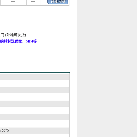
—
—
门 (外地可发货)
购耗材送优盘、MP4等
自定义*5