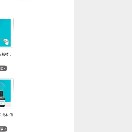
装耗材，
成本 但