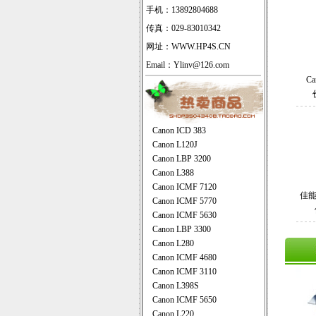
手机：13892804688
传真：029-83010342
网址：
WWW.HP4S.CN
Email：Ylinv@126.com
Ca
Canon ICD 383
Canon L120J
Canon LBP 3200
Canon L388
Canon ICMF 7120
佳能(
Canon ICMF 5770
Canon ICMF 5630
Canon LBP 3300
Canon L280
Canon ICMF 4680
Canon ICMF 3110
Canon L398S
Canon ICMF 5650
Canon L220