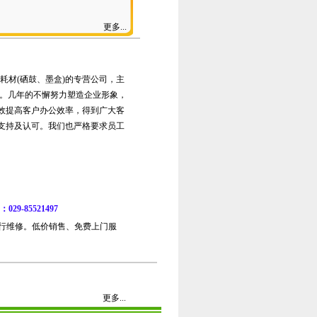
更多...
及耗材(硒鼓、墨盒)的专营公司，主
务。几年的不懈努力塑造企业形象，
效提高客户办公效率，得到广大客
支持及认可。我们也严格要求员工
9-85521497
行维修。低价销售、免费上门服
更多...